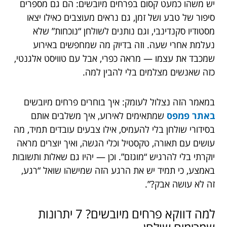
יש משהו כמעט קסום בפרחים מיובשים: הם גם מספרים
סיפור של טבע ושל זמן, גם נראים מעוצבים כאילו יצאו
מסטודיו סקנדינבי, וגם נותנים לשולחן “נוכחות” שלא
נעלמת אחרי שעה. וזה בדיוק מה שמחפשים באירוע
שמכבד את עצמו — מראה כפרי, אבל עם טוויסט אלגנטי,
כזה שאנשים מצלמים בלי להבין למה.
במאמר הזה נצלול לעומק: איך בוחרים פרחים מיובשים
באתר פמפס
שמתאימים לאירוע, איך משלבים אותם
בסידורי שולחן בלי להעמיס, אילו צבעים עובדים תמיד, מה
עושים עם תאורה, טקסטיל וכלי הגשה, ואיך יוצרים מראה
יוקרתי בלי להרגיש “מוגזם”. וכן — יהיו גם שאלות ותשובות
באמצע, כי תמיד יש את הרגע הזה שמישהו שואל “רגע,
זה לא עושה אבק?”.
למה דווקא פרחים מיובשים? 7 יתרונות