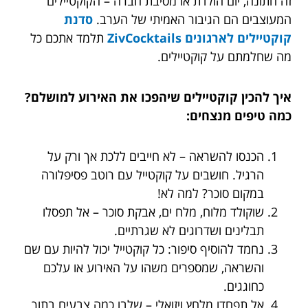
זה חתונה, יום הולדת או מסיבת חברה – הקוקטיילים
המעוצבים הם הגיבור האמיתי של הערב.
סדנת
קוקטיילים לארגונים ZivCocktails
תלמד אתכם כל
מה שחלמתם על קוקטיילים.
איך להכין קוקטיילים שיהפכו את האירוע למושלם?
כמה טיפים מנצחים:
הכנסו להשראה – לא חייבים ללכת אך ורק על
הרגיל. חושבים על קוקטייל עם רוטב פסיפלורה
במקום סוכר? למה לא!
שוקולד מלוח, מלח ים, אבקת סוכר – אל תפסלו
תבלינים ושדרוגים לא שגרתיים.
נחמד להוסיף סיפור: כל קוקטייל יכול להיות עם שם
והשראה, שמספרים משהו על האירוע או עלכם
כחוגגים.
אל תפחדו מלחץ ויזואלי – שלבו כמה צבעים בתוך