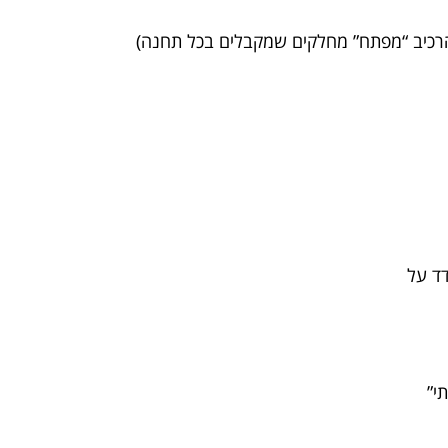
הרכיב “מפתח” מחלקים שמקבלים בכל תחנה)
דד על
י”