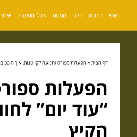
ראשי
חתונות
כללי
מתנות
אוכל ומסעדות
אירוח
דף הבית
»
הפעלות ספורט ותנועה לקייטנות: איך הופכים “
הפעלות ספורט 
“עוד יום” לחו
הקיץ